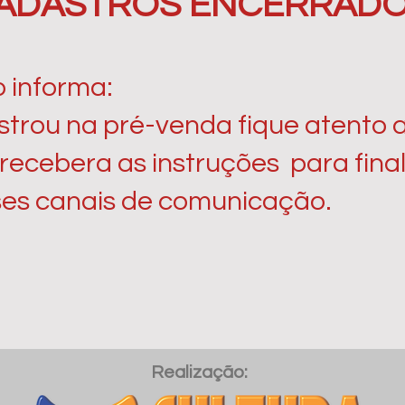
ADASTROS ENCERRADO
o informa:
trou na pré-venda fique atento a
ecebera as instruções para fina
sses canais de comunicação.
Realização: